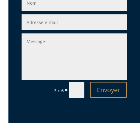
Envoyer
=
7 + 6