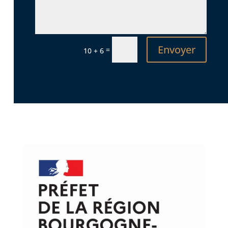
Envoyer
=
10 + 6