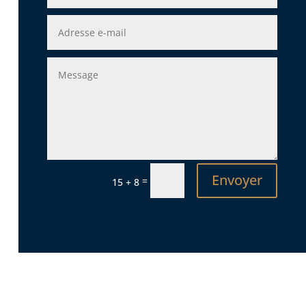
Envoyer
=
15 + 8