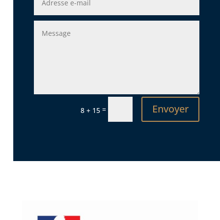
Envoyer
=
8 + 15