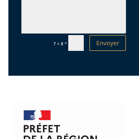
Envoyer
=
7 + 8