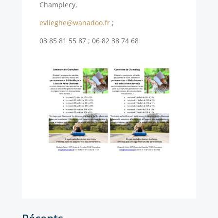
Champlecy,
evlieghe@wanadoo.fr
;
03 85 81 55 87 ; 06 82 38 74 68