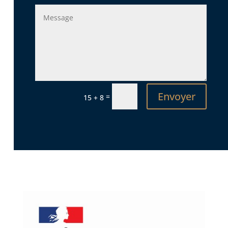
Envoyer
=
15 + 8