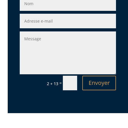
Envoyer
=
2 + 13