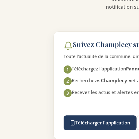
notification 
Suivez Champlecy s
Toute l'actualité de la commune, di
Téléchargez l'application
Pann
1
Recherchez
« Champlecy »
et 
2
Recevez les actus et alertes e
3
Télécharger l'application