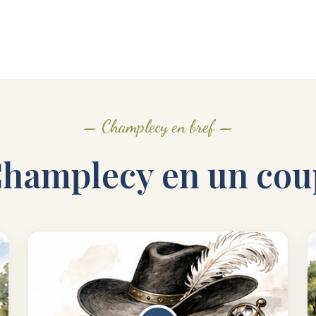
— Champlecy en bref —
hamplecy en un cou