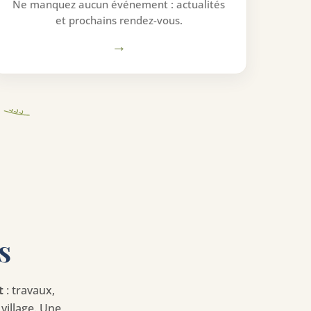
Ne manquez aucun événement : actualités
et prochains rendez-vous.
→
s
t
: travaux,
village. Une