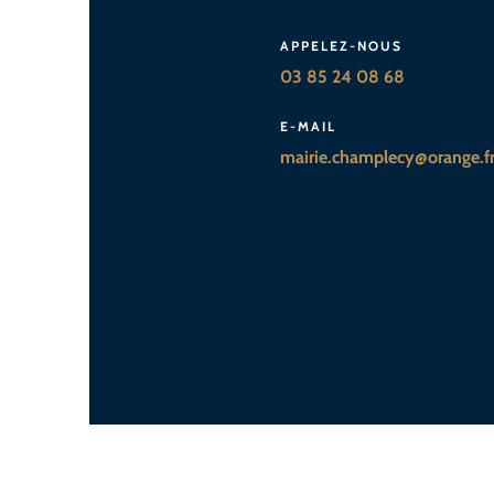
APPELEZ-NOUS
03 85 24 08 68
E-MAIL
mairie.champlecy@orange.f