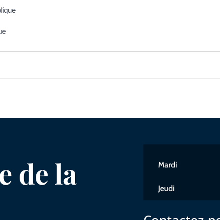
blique
que
 de la
Mardi
Jeudi