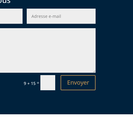
ous
Envoyer
=
9 + 15