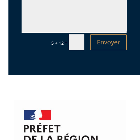
Envoyer
=
5 + 12