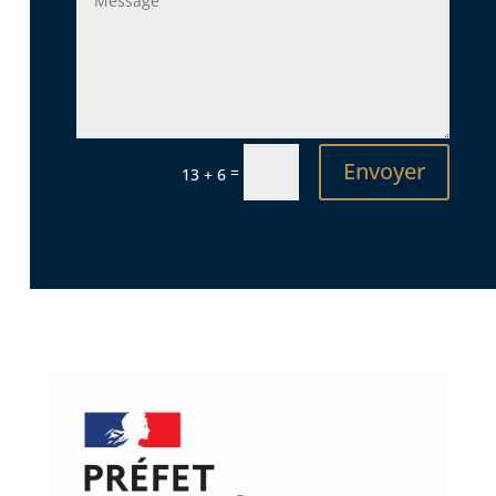
Envoyer
=
13 + 6