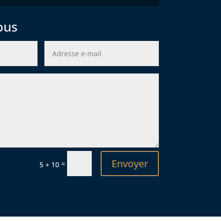
ous
Envoyer
=
5 + 10