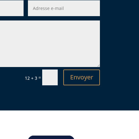
Envoyer
=
12 + 3