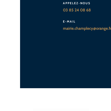
APPELEZ-NOUS
03 85 24 08 68
E-MAIL
mairie.champlecy@orange.f