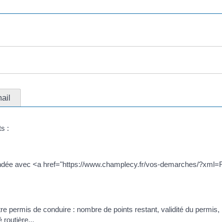
ail
s :
mandée avec <a href="https://www.champlecy.fr/vos-demarches/?xml
otre permis de conduire : nombre de points restant, validité du permis
 routière...