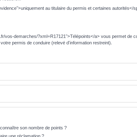
dence">uniquement au titulaire du permis et certaines autorités</sp
.
y.fr/vos-demarches/?xml=R17121">Télépoints</a> vous permet de cons
e votre permis de conduire (relevé d'information restreint).
connaître son nombre de points ?
aire une réclamation ?