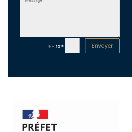
Envoyer
=
9 + 10