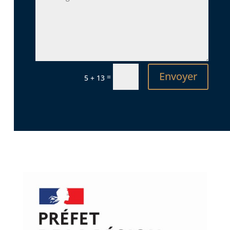
Envoyer
=
5 + 13