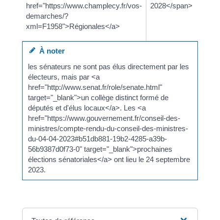
href="https://www.champlecy.fr/vos-
2028</span>
demarches/?
xml=F1958">Régionales</a>
À noter
les sénateurs ne sont pas élus directement par les
électeurs, mais par <a
href="http://www.senat.fr/role/senate.html"
target="_blank">un collège distinct formé de
députés et d'élus locaux</a>. Les <a
href="https://www.gouvernement.fr/conseil-des-
ministres/compte-rendu-du-conseil-des-ministres-
du-04-04-2023#b51db881-19b2-4285-a39b-
56b9387d0f73-0" target="_blank">prochaines
élections sénatoriales</a> ont lieu le 24 septembre
2023.