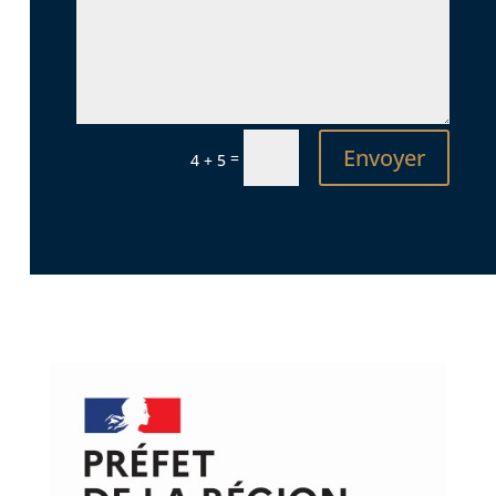
Envoyer
=
4 + 5