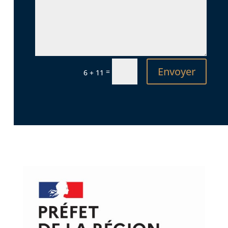
Envoyer
=
6 + 11