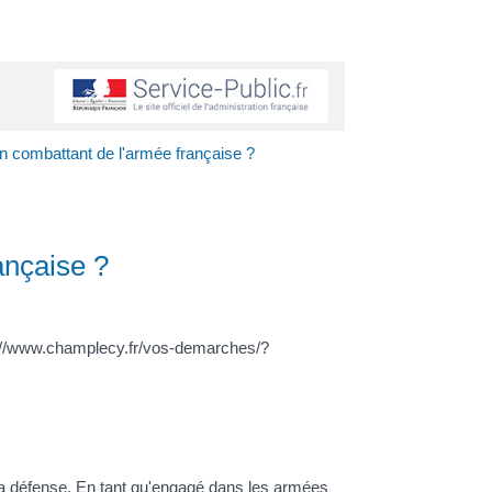
en combattant de l'armée française ?
ançaise ?
s://www.champlecy.fr/vos-demarches/?
 la défense. En tant qu'engagé dans les armées