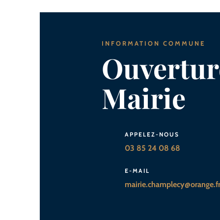
INFORMATION COMMUNE
Ouverture
Mairie
APPELEZ-NOUS
03 85 24 08 68
E-MAIL
mairie.champlecy@orange.f