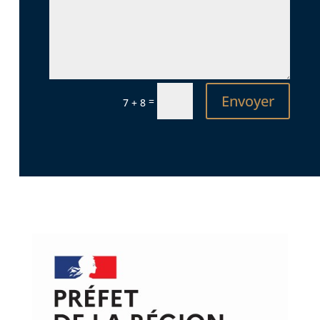
Envoyer
=
7 + 8