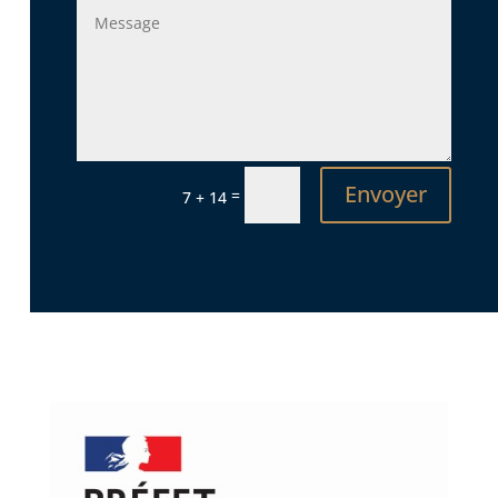
Envoyer
=
7 + 14