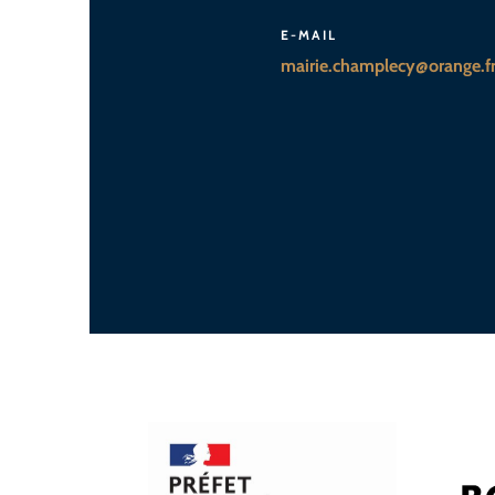
E-MAIL
mairie.champlecy@orange.f