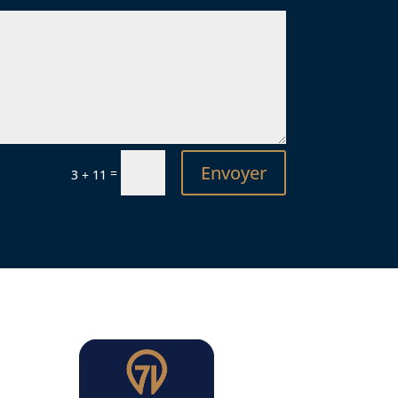
Envoyer
=
3 + 11