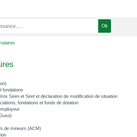
mulaires
ires
ion)
t fondations
 Siren et Siret et déclaration de modification de situation
ations, fondations et fonds de dotation
 employeur
(Guso)
tifs de mineurs (ACM)
sion