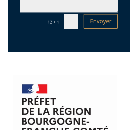
Envoyer
=
12 + 1