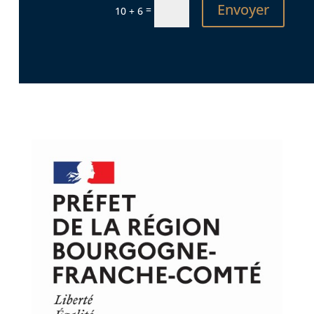
Envoyer
=
10 + 6